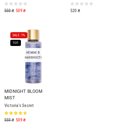
550
₴
509
₴
520
₴
SALE -
7%
ТОП
НЕМАЄ В
НАЯВНОСТІ
MIDNIGHT BLOOM
MIST
Victoria's Secret
550
₴
509
₴