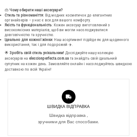
👜
Чому обирати наші аксесуари?
Стиль та різноманіття
: Від модних косметичок до елегантних
органайзерів – у нас є все для вашого комфорту.
Якість та функціональність
: Кожен аксесуар виготовлений з
високоякісних матеріалів, щоб ви могли насолоджуватися
довговічністю та зручністю.
Ідеально для кожної жінки
: Наш асортимент підійде як для щоденного
використання, так і для подорожей ✈️.
🌟
Зробіть свій стиль унікальним!
Досліджуйте нашу колекцію
аксесуарів на
eleccionperfecta.com.ua
та знайдіть свій ідеальний
супутник на кожен день. Замовляйте онлайн і насолоджуйтесь швидкою
доставкою по всій Україні!
ШВИДКА ВІДПРАВКА
Швидка відправка ,
зручними для Вас способами.