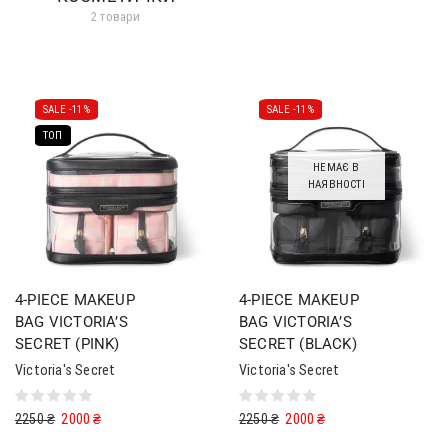
2 товари
SALE -
11%
SALE -
11%
ТОП
НЕМАЄ В
НАЯВНОСТІ
4-PIECE MAKEUP
4-PIECE MAKEUP
BAG VICTORIA’S
BAG VICTORIA’S
SECRET (PINK)
SECRET (BLACK)
Victoria's Secret
Victoria's Secret
2250
₴
2000
₴
2250
₴
2000
₴