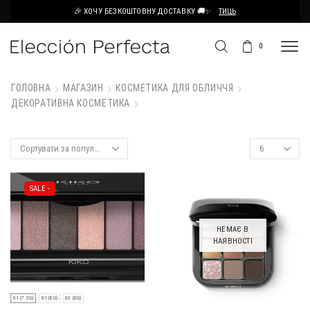
🎉 ХОЧУ БЕЗКОШТОВНУ ДОСТАВКУ 🚚✨
ТИЦЬ
0
ГОЛОВНА
МАГАЗИН
КОСМЕТИКА ДЛЯ ОБЛИЧЧЯ
ДЕКОРАТИВНА КОСМЕТИКА
SALE -
НЕМАЄ В
НАЯВНОСТІ
01 (7.5G)
01 (8G)
03 (8G)