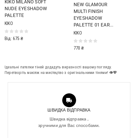
KIKO MILANO SOFT
NEW GLAMOUR
NUDE EYESHADOW
MULTI FINISH
PALETTE
EYESHADOW
KIKO
PALETTE 01 EAR...
KIKO
Від:
675
₴
770
₴
Ідеальні пателки тіней додадуть виразності вашому погляду.
Перетворіть макіяж на мистецтво з оригінальними тінями! 👁️💖
ШВИДКА ВІДПРАВКА
Швидка відправка ,
зручними для Вас способами.