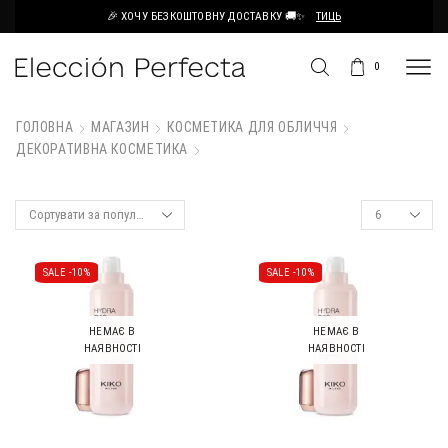
🎉 ХОЧУ БЕЗКОШТОВНУ ДОСТАВКУ 🚚✨
ТИЦЬ
0
ГОЛОВНА
МАГАЗИН
КОСМЕТИКА ДЛЯ ОБЛИЧЧЯ
ДЕКОРАТИВНА КОСМЕТИКА
SALE -
10%
SALE -
10%
НЕМАЄ В
НЕМАЄ В
НАЯВНОСТІ
НАЯВНОСТІ