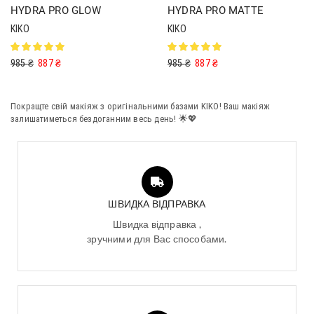
HYDRA PRO GLOW
HYDRA PRO MATTE
KIKO
KIKO
985
₴
887
₴
985
₴
887
₴
Покращте свій макіяж з оригінальними базами KIKO! Ваш макіяж
залишатиметься бездоганним весь день! 🌟💖
ШВИДКА ВІДПРАВКА
Швидка відправка ,
зручними для Вас способами.