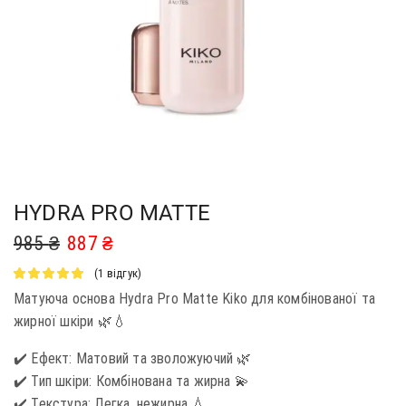
HYDRA PRO MATTE
985
₴
887
₴
(
1
відгук)
Матуюча основа Hydra Pro Matte Kiko для комбінованої та
жирної шкіри 🌿💧
✔️ Ефект: Матовий та зволожуючий 🌿
✔️ Тип шкіри: Комбінована та жирна 💫
✔️ Текстура: Легка, нежирна 💧