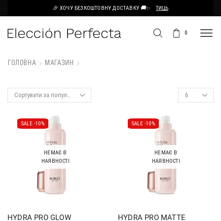
🎉 ХОЧУ БЕЗКОШТОВНУ ДОСТАВКУ 🚚✨
ТИЦЬ
0
ГОЛОВНА
МАГАЗИН
SALE -
10%
SALE -
10%
НЕМАЄ В
НЕМАЄ В
НАЯВНОСТІ
НАЯВНОСТІ
HYDRA PRO GLOW
HYDRA PRO MATTE