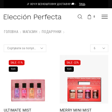
🎉 ХОЧУ БЕЗКОШТОВНУ ДОСТАВКУ 🚚✨
ТИЦЬ
0
ГОЛОВНА
МАГАЗИН
ПОДАРУНКИ
SALE -
11%
SALE -
22%
ТОП
ТОП
ULTIMATE MIST
MERRY MINI MIST