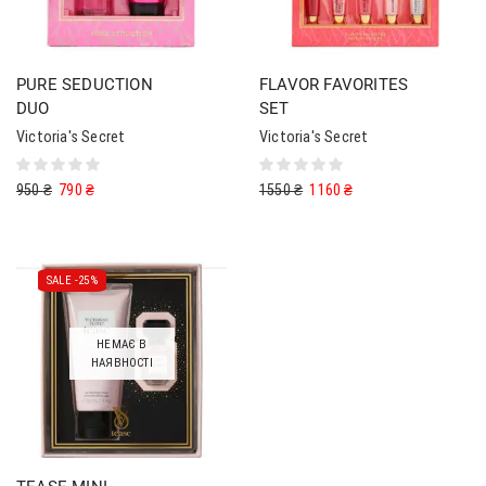
PURE SEDUCTION
FLAVOR FAVORITES
DUO
SET
Victoria's Secret
Victoria's Secret
950
₴
790
₴
1550
₴
1160
₴
SALE -
25%
НЕМАЄ В
НАЯВНОСТІ