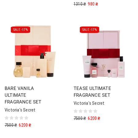
1310
₴
980
₴
SALE -
17%
SALE -
17%
BARE VANILA
TEASE ULTIMATE
ULTIMATE
FRAGRANCE SET
FRAGRANCE SET
Victoria's Secret
Victoria's Secret
7500
₴
6200
₴
7500
₴
6200
₴