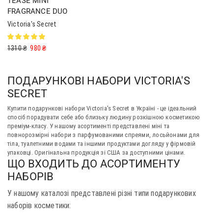
TEASE MINI
FRAGRANCE DUO
Victoria's Secret
1310
₴
980
₴
ПОДАРУНКОВІ НАБОРИ VICTORIA'S
SECRET
Купити подарункові набори Victoria's Secret в Україні - це ідеальний
спосіб порадувати себе або близьку людину розкішною косметикою
преміум-класу. У нашому асортименті представлені міні та
повнорозмірні набори з парфумованими спреями, лосьйонами для
тіла, туалетними водами та іншими продуктами догляду у фірмовій
упаковці. Оригінальна продукція зі США за доступними цінами.
ЩО ВХОДИТЬ ДО АСОРТИМЕНТУ
НАБОРІВ
У нашому каталозі представлені різні типи подарункових
наборів косметики: