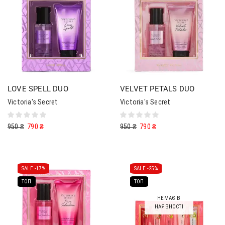
LOVE SPELL DUO
VELVET PETALS DUO
Victoria's Secret
Victoria's Secret
950
₴
790
₴
950
₴
790
₴
SALE -
17%
SALE -
25%
ТОП
ТОП
НЕМАЄ В
НАЯВНОСТІ