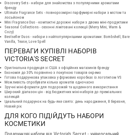
Discovery Sets - набори для знайомства з популярними ароматами
бренду
Ultimate Fragrance Sets - повнорозмірні парфумерні набори з містом та
лосьйоном
Mini Fragrance Duo - компактні дорожні набори з двома міні-продуктами
Seasonal Collections - сезонні лімітовані колекції (Merry Mini, Warm &
Cozy)
Bestseller Duos - набори з найпопулярнішими ароматами: Bombshell, Bare
Vanilla, Tease, Love Spell
ПЕРЕВАГИ КУПІВЛІ НАБОРІВ
VICTORIA'S SECRET
Оригінальна продукція зі США з офіційних магазинів бренду
Економія до 30% порівняно з покупкою товарів окремо
Готова подарункова упаковка у фірмових коробках із логотипом VS
Можливість спробувати кілька ароматів одночасно
Зручні міні-формати для подорожей та щоденного використання
Широкий діапазон цін - від бюджетних міні-наборів до преміальних
колекцій
Ідеальний подарунок на будь-яке свято: день народження, 8 березня,
Новий рік
ДЛЯ КОГО ПІДІЙДУТЬ НАБОРИ
КОСМЕТИКИ
Подарункові набори від Victoria's Secret - універсальний