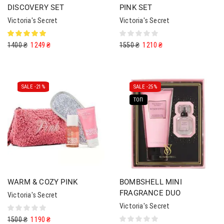
DISCOVERY SET
PINK SET
Victoria's Secret
Victoria's Secret
1400
₴
1249
₴
1550
₴
1210
₴
SALE -
21%
SALE -
25%
ТОП
WARM & COZY PINK
BOMBSHELL MINI
FRAGRANCE DUO
Victoria's Secret
Victoria's Secret
1500
₴
1190
₴