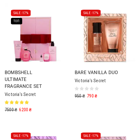
SALE -
17%
SALE -
17%
ТОП
BOMBSHELL
BARE VANILLA DUO
ULTIMATE
Victoria's Secret
FRAGRANCE SET
Victoria's Secret
950
₴
790
₴
7500
₴
6200
₴
SALE -
17%
SALE -
17%