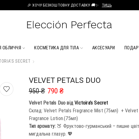
🎉 ХОЧУ БЕЗКОШТОВНУ ДОСТАВКУ 🚚✨
ТИЦЬ
Я ОБЛИЧЧЯ
КОСМЕТИКА ДЛЯ ТІЛА
АКСЕСУАРИ
ПОДАР
TORIA'S SECRET
VELVET PETALS DUO
950
₴
790
₴
Velvet Petals Duo
від
Victoira’s Secret
Склад: Velvet Petals Fragrance Mist (75мл) + Velvet
Fragrance Lotion.(75мл)
Тип аромату:
🍑 Фруктово-гурманський – пишне цвіт
мигдальна глазур. 💖