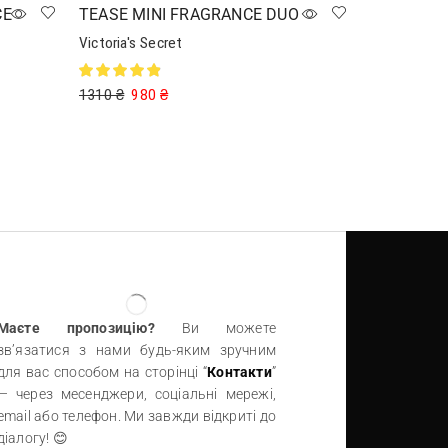
CE
TEASE MINI FRAGRANCE DUO
Victoria's Secret
1310
₴
980
₴
Читати далі
Маєте пропозицію?
Ви можете
зв’язатися з нами будь-яким зручним
для вас способом на сторінці “
Контакти
”
— через месенджери, соціальні мережі,
email або телефон. Ми завжди відкриті до
діалогу! 😊