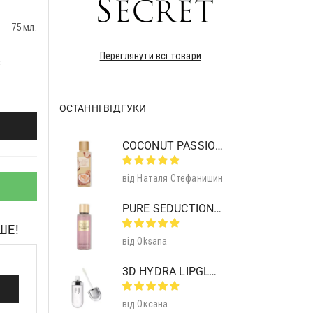
75 мл.
Переглянути всі товари
з
ОСТАННІ ВІДГУКИ
COCONUT PASSION BRULEE BODY MIST
від Наталя Стефанишин
PURE SEDUCTION MIST SHIMMER
ШЕ!
від Oksana
3D HYDRA LIPGLOSS 01 CLEAR
від Оксана