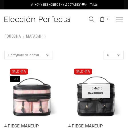
🎉 ХОЧУ БЕЗКОШТОВНУ ДОСТАВКУ 🚚✨
ТИЦЬ
0
ГОЛОВНА
МАГАЗИН
SALE -
11%
SALE -
11%
ТОП
НЕМАЄ В
НАЯВНОСТІ
4-PIECE MAKEUP
4-PIECE MAKEUP