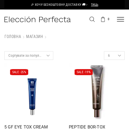
🎉 ХОЧУ БЕЗКОШТОВНУ ДОСТАВКУ 🚚✨
ТИЦЬ
0
ГОЛОВНА
МАГАЗИН
SALE -
25%
SALE -
19%
5 GF EYE TOX CREAM
PEPTIDE BOR-TOX