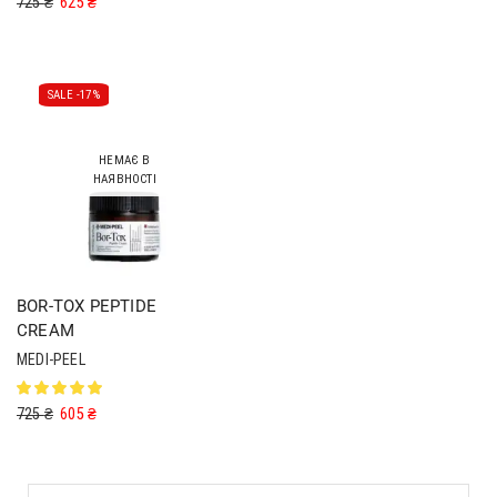
725
₴
625
₴
SALE -
17%
НЕМАЄ В
НАЯВНОСТІ
BOR-TOX PEPTIDE
CREAM
MEDI-PEEL
725
₴
605
₴