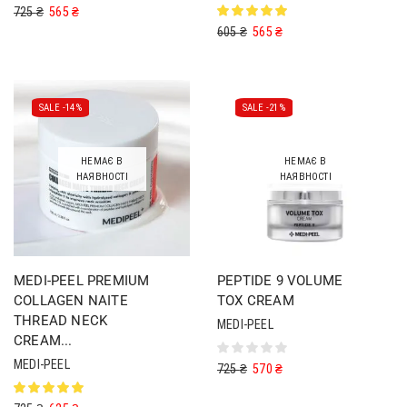
725
₴
565
₴
605
₴
565
₴
SALE -
14%
SALE -
21%
НЕМАЄ В
НЕМАЄ В
НАЯВНОСТІ
НАЯВНОСТІ
MEDI-PEEL PREMIUM
PEPTIDE 9 VOLUME
COLLAGEN NAITE
TOX CREAM
THREAD NECK
MEDI-PEEL
CREAM...
MEDI-PEEL
725
₴
570
₴