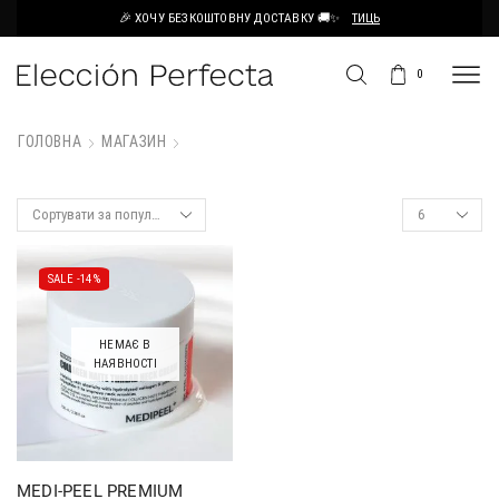
🎉 ХОЧУ БЕЗКОШТОВНУ ДОСТАВКУ 🚚✨
ТИЦЬ
0
ГОЛОВНА
МАГАЗИН
SALE -
14%
НЕМАЄ В
НАЯВНОСТІ
MEDI-PEEL PREMIUM