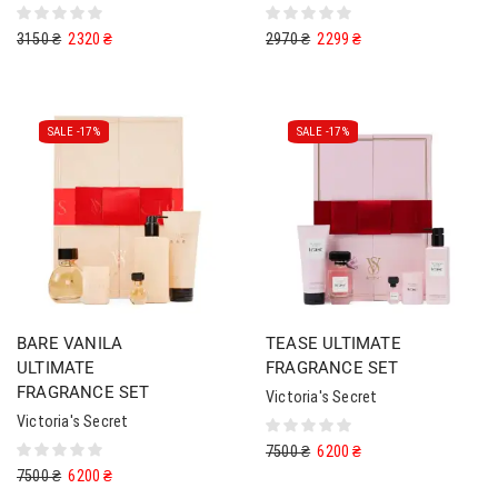
3150
₴
2320
₴
2970
₴
2299
₴
SALE -
17%
SALE -
17%
BARE VANILA
TEASE ULTIMATE
ULTIMATE
FRAGRANCE SET
FRAGRANCE SET
Victoria's Secret
Victoria's Secret
7500
₴
6200
₴
7500
₴
6200
₴