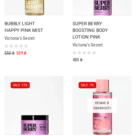
BUBBLY LIGHT
SUPER BERRY
HAPPY PINK MIST
BOOSTING BODY
LOTION PINK
Victoria's Secret
Victoria's Secret
550
₴
509
₴
480
₴
SALE -
12%
SALE -
7%
НЕМАЄ В
НАЯВНОСТІ