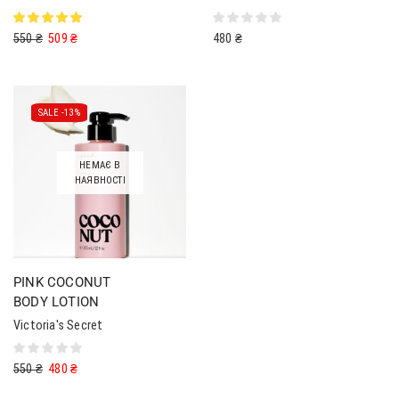
550
₴
509
₴
480
₴
SALE -
13%
НЕМАЄ В
НАЯВНОСТІ
PINK COCONUT
BODY LOTION
Victoria's Secret
550
₴
480
₴