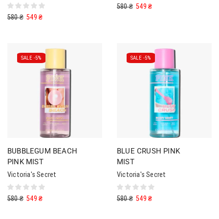
580
₴
549
₴
580
₴
549
₴
SALE -
5%
SALE -
5%
BUBBLEGUM BEACH
BLUE CRUSH PINK
PINK MIST
MIST
Victoria's Secret
Victoria's Secret
580
₴
549
₴
580
₴
549
₴