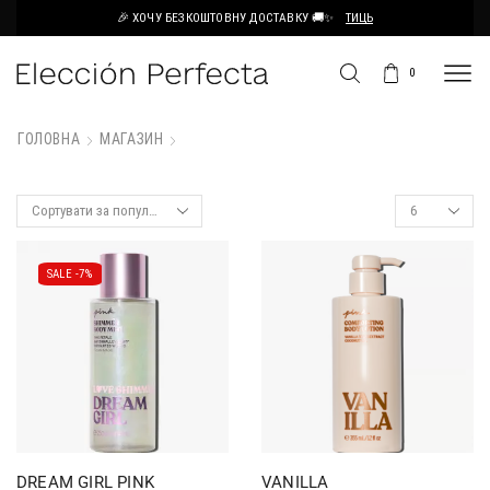
🎉 ХОЧУ БЕЗКОШТОВНУ ДОСТАВКУ 🚚✨
ТИЦЬ
0
ГОЛОВНА
МАГАЗИН
SALE -
7%
DREAM GIRL PINK
VANILLA