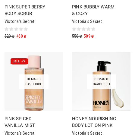
PINK SUPER BERRY
PINK BUBBLY WARM
BODY SCRUB
& COZY
Victoria's Secret
Victoria's Secret
520
₴
460
₴
550
₴
509
₴
SALE -
7%
НЕМАЄ В
НЕМАЄ В
НАЯВНОСТІ
НАЯВНОСТІ
PINK SPICED
HONEY NOURISHING
VANILLA MIST
BODY LOTION PINK
Victoria's Secret
Victoria's Secret