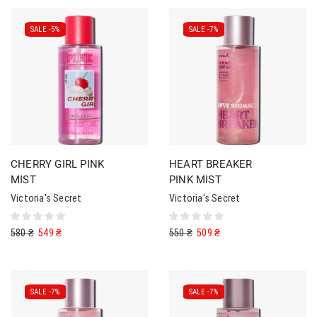
SALE -
5%
SALE -
7%
CHERRY GIRL PINK
HEART BREAKER
MIST
PINK MIST
Victoria's Secret
Victoria's Secret
580
₴
549
₴
550
₴
509
₴
SALE -
7%
SALE -
7%