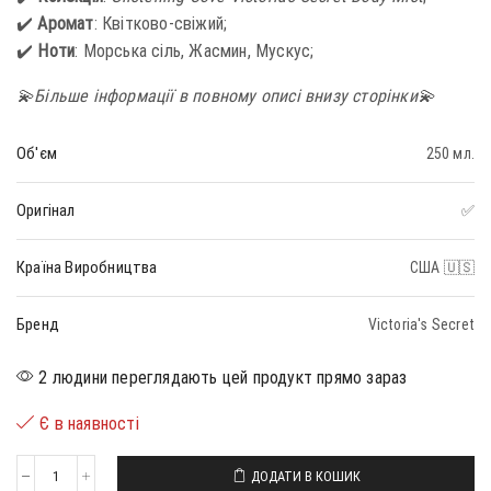
✔️
Аромат
: Квітково-свіжий;
✔️
Ноти
: Морська сіль, Жасмин, Мускус;
💫Більше інформації в повному описі внизу сторінки💫
Об'єм
250 мл.
Оригінал
✅
Країна Виробництва
США 🇺🇸
Бренд
Victoria's Secret
2 людини переглядають цей продукт прямо зараз
Є в наявності
ДОДАТИ В КОШИК