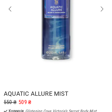
AQUATIC ALLURE MIST
550
₴
509
₴
✔️
Колекція
:
Glistening Cove Victoria’s Secret Body Mist
;