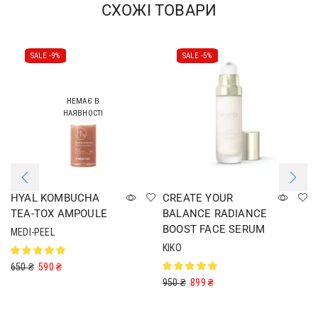
СХОЖІ ТОВАРИ
SALE -
9%
SALE -
5%
НЕМАЄ В
НАЯВНОСТІ
HYAL KOMBUCHA
CREATE YOUR
TEA-TOX AMPOULE
BALANCE RADIANCE
BOOST FACE SERUM
MEDI-PEEL
KIKO
650
₴
590
₴
950
₴
899
₴