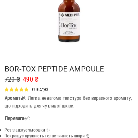
BOR-TOX PEPTIDE AMPOULE
720
₴
490
₴
(
1
відгук)
Аромат🌿:
Легка, невагома текстура без виразного аромату,
що підходить для чутливої шкіри.
Переваги✅:
Розгладжує зморшки ✨
Покращує пружність і еластичність шкіри 💪