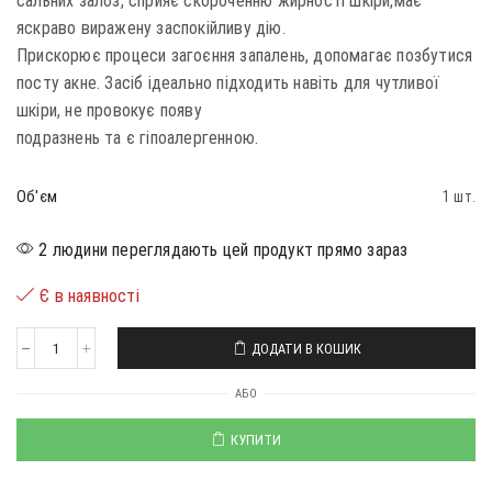
сальних залоз, сприяє скороченню жирності шкіри,має
яскраво виражену заспокійливу дію.
Прискорює процеси загоєння запалень, допомагає позбутися
посту акне. Засіб ідеально підходить навіть для чутливої ​​
шкіри, не провокує появу
подразнень та є гіпоалергенною.
Об'єм
1 шт.
2 людини переглядають цей продукт прямо зараз
Є в наявності
ДОДАТИ В КОШИК
АБО
КУПИТИ