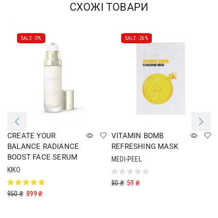
СХОЖІ ТОВАРИ
SALE -
5%
SALE -
26%
CREATE YOUR
VITAMIN BOMB
BALANCE RADIANCE
REFRESHING MASK
BOOST FACE SERUM
MEDI-PEEL
KIKO
80
₴
59
₴
950
₴
899
₴