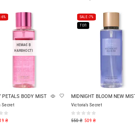
-
6%
SALE -
7%
ТОП
НЕМАЄ В
НАЯВНОСТІ
 PETALS BODY MIST
MIDNIGHT BLOOM NEW MIS
s Secret
Victoria's Secret
19
₴
550
₴
509
₴
далі
Додати в кошик