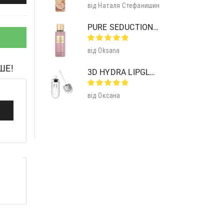
від Наталя Стефанишин
PURE SEDUCTION MIST SHIMMER
від Oksana
ШЕ!
3D HYDRA LIPGLOSS 01 CLEAR
від Оксана