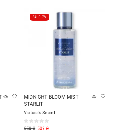
SALE -
7%
T
MIDNIGHT BLOOM MIST
STARLIT
Victoria's Secret
550
₴
509
₴