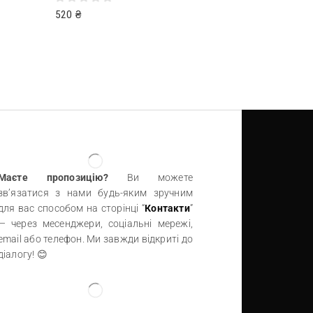
520
₴
Читати далі
Маєте пропозицію?
Ви можете
зв’язатися з нами будь-яким зручним
для вас способом на сторінці “
Контакти
”
— через месенджери, соціальні мережі,
email або телефон. Ми завжди відкриті до
діалогу! 😊