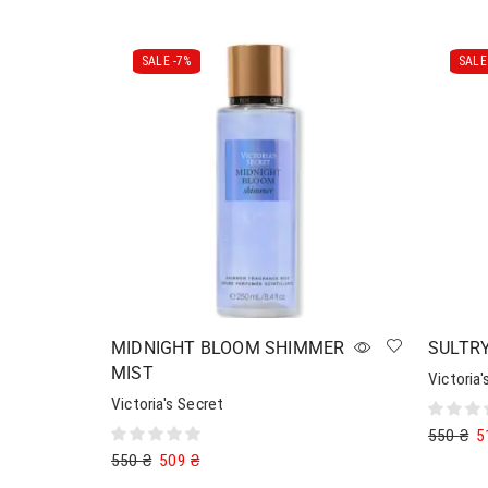
SALE -
7%
SALE 
MIDNIGHT BLOOM SHIMMER
SULTRY
MIST
Victoria'
Victoria's Secret
550
₴
5
550
₴
509
₴
Читати 