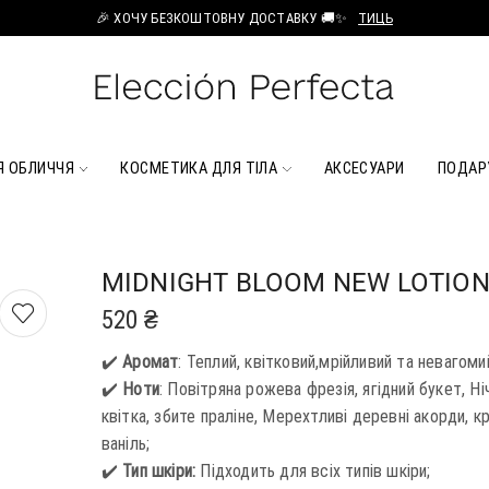
🎉 ХОЧУ БЕЗКОШТОВНУ ДОСТАВКУ 🚚✨
ТИЦЬ
Я ОБЛИЧЧЯ
КОСМЕТИКА ДЛЯ ТІЛА
АКСЕСУАРИ
ПОДАР
MIDNIGHT BLOOM NEW LOTIO
520
₴
✔️
Аромат
:
Теплий, квітковий,мрійливий та невагоми
✔️
Ноти
: Повітряна рожева фрезія, ягідний букет, Ні
квітка, збите праліне, Мерехтливі деревні акорди, 
ваніль;
✔️
Тип шкіри:
Підходить для всіх типів шкіри;