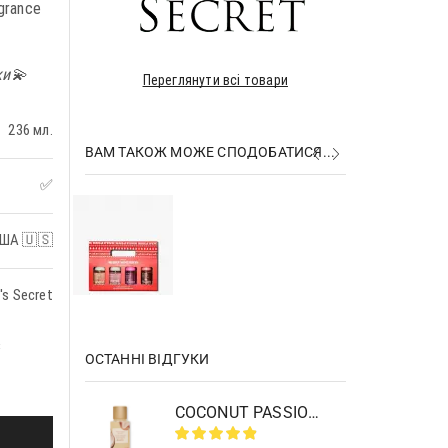
grance
ки💫
Переглянути всі товари
236 мл.
ВАМ ТАКОЖ МОЖЕ СПОДОБАТИСЯ...
✅
₴
₴
ША 🇺🇸
's Secret
з
ОСТАННІ ВІДГУКИ
COCONUT PASSION BRULEE BODY MIST