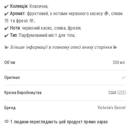
✔️
Колекція
: Класична;
✔️
Аромат
: фруктовий, з нотами червоного касису 🍇, сливи
🍑 та фрезії 🌸;
✔️
Ноти
: червоний касис, слива, фрезія;
✔️
Тип
: Парфумований міст для тіла;
💫
Більше інформації в повному описі внизу сторінки
💫
Об'єм
250 мл.
Оригінал
✅
Країна Виробництва
США 🇺🇸
Бренд
Victoria's Secret
1 людини переглядають цей продукт прямо зараз