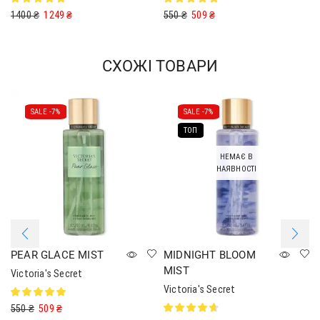
1400
₴
1249
₴
550
₴
509
₴
СХОЖІ ТОВАРИ
SALE -
7%
SALE -
7%
ТОП
НЕМАЄ В
НАЯВНОСТІ
PEAR GLACE MIST
MIDNIGHT BLOOM
MIST
Victoria's Secret
Victoria's Secret
550
₴
509
₴