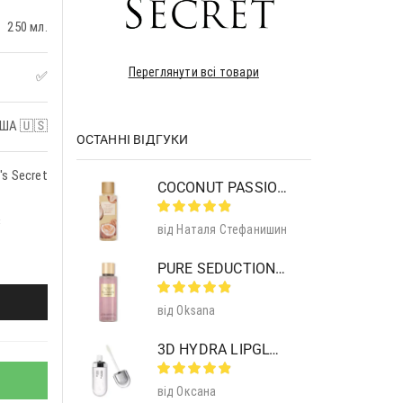
250 мл.
Переглянути всі товари
✅
ША 🇺🇸
ОСТАННІ ВІДГУКИ
's Secret
COCONUT PASSION BRULEE BODY MIST
з
від Наталя Стефанишин
PURE SEDUCTION MIST SHIMMER
від Oksana
3D HYDRA LIPGLOSS 01 CLEAR
від Оксана