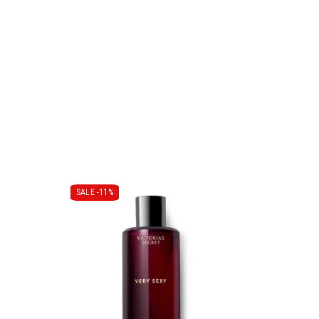
SALE -
11%