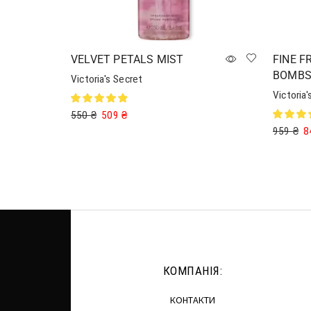
VELVET PETALS MIST
FINE F
BOMBS
Victoria's Secret
Victoria'
550
₴
509
₴
959
₴
8
Читати далі
Додати 
КОМПАНІЯ:
КОНТАКТИ