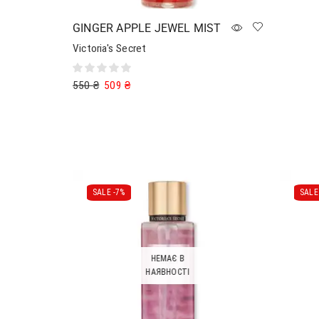
GINGER APPLE JEWEL MIST
Victoria's Secret
550
₴
509
₴
Додати в кошик
SALE -
7%
SALE 
НЕМАЄ В
НАЯВНОСТІ