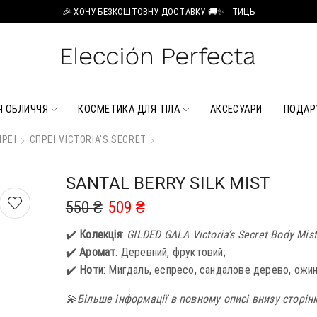
🎉 ХОЧУ БЕЗКОШТОВНУ ДОСТАВКУ 🚚✨
ТИЦЬ
Я ОБЛИЧЧЯ
КОСМЕТИКА ДЛЯ ТІЛА
АКСЕСУАРИ
ПОДАР
РЕЇ
СПРЕЇ VICTORIA'S SECRET
SANTAL BERRY SILK MIST
550
₴
509
₴
✔️
Колекція
:
GILDED GALA Victoria’s Secret Body Mist
✔️
Аромат
: Деревний, фруктовий;
✔️
Ноти
: Мигдаль, еспресо, сандалове дерево, ожин
💫Більше інформації в повному описі внизу сторін