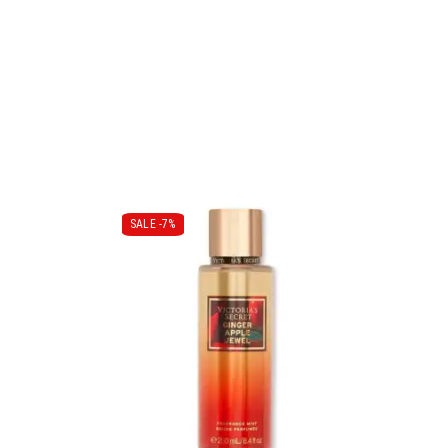
SALE -
7%