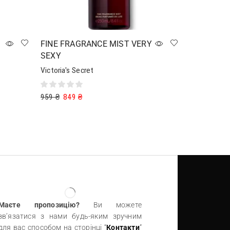
FINE FRAGRANCE MIST VERY
SEXY
Victoria's Secret
959
₴
849
₴
Додати в кошик
Маєте пропозицію?
Ви можете
зв’язатися з нами будь-яким зручним
для вас способом на сторінці “
Контакти
”