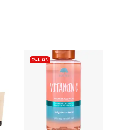
SALE -
22%