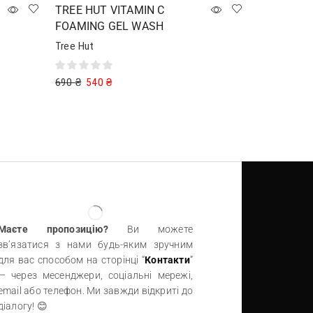
TREE HUT VITAMIN C
FOAMING GEL WASH
Tree Hut
690
₴
540
₴
Додати в кошик
Маєте пропозицію?
Ви можете
зв’язатися з нами будь-яким зручним
для вас способом на сторінці “
Контакти
”
— через месенджери, соціальні мережі,
email або телефон. Ми завжди відкриті до
діалогу! 😊