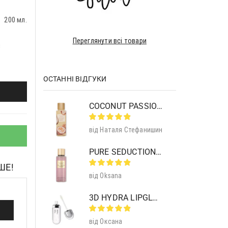
200 мл.
Переглянути всі товари
з
ОСТАННІ ВІДГУКИ
COCONUT PASSION BRULEE BODY MIST
від Наталя Стефанишин
PURE SEDUCTION MIST SHIMMER
ШЕ!
від Oksana
3D HYDRA LIPGLOSS 01 CLEAR
від Оксана