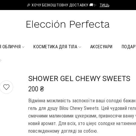
🎉 ХОЧУ БЕЗКОШТОВНУ ДОСТАВКУ 🚚✨
ТИЦЬ
Я ОБЛИЧЧЯ
КОСМЕТИКА ДЛЯ ТІЛА
АКСЕСУАРИ
ПОДАР
SHOWER GEL CHEWY SWEETS
200
₴
Відмінна можливість заспокоїти ваші солодкі бажан
гель для душу Bilou Chewy Sweets. Цей чудовий гел
смачними малиновими цукерками, привносячи ванну
новий аромат. Для всіх, хто цінує солодке натхненн
повсякденному догляді за собою.