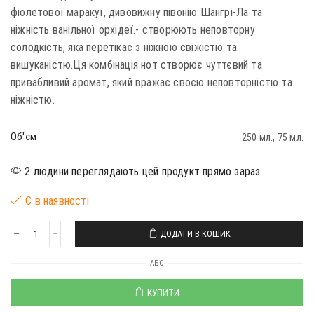
фіолетової маракуї, дивовижну півонію Шангрі-Ла та
ніжність ванільної орхідеї.- створюють неповторну
солодкість, яка перетікає з ніжною свіжістю та
вишуканістю.Ця комбінація нот створює чуттєвий та
привабливий аромат, який вражає своєю неповторністю та
ніжністю.
Об'єм
250 мл., 75 мл.
2 людини переглядають цей продукт прямо зараз
Є в наявності
ДОДАТИ В КОШИК
АБО
КУПИТИ