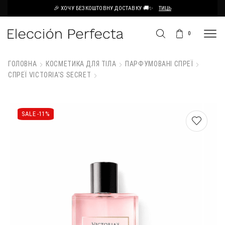
🎉 ХОЧУ БЕЗКОШТОВНУ ДОСТАВКУ 🚚✨
ТИЦЬ
0
ГОЛОВНА
КОСМЕТИКА ДЛЯ ТІЛА
ПАРФУМОВАНІ СПРЕЇ
СПРЕЇ VICTORIA'S SECRET
SALE -
11%