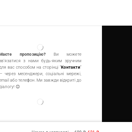
Додати в кошик
Маєте пропозицію?
Ви можете
зв’язатися з нами будь-яким зручним
для вас способом на сторінці “
Контакти
”
— через месенджери, соціальні мережі,
email або телефон. Ми завжди відкриті до
діалогу! 😊