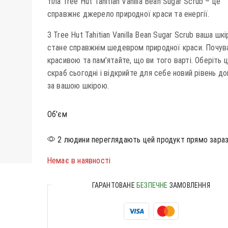
тіла Tree Hut Tahitian Vanilla Bean Sugar Scrub – це
справжнє джерело природної краси та енергії.
З Tree Hut Tahitian Vanilla Bean Sugar Scrub ваша шкі
стане справжнім шедевром природної краси. Почув
красивою та пам’ятайте, що ви того варті. Оберіть 
скраб сьогодні і відкрийте для себе новий рівень д
за вашою шкірою.
Об'єм
2 людини переглядають цей продукт прямо зара
Немає в наявності
ГАРАНТОВАНЕ
БЕЗПЕЧНЕ
ЗАМОВЛЕННЯ