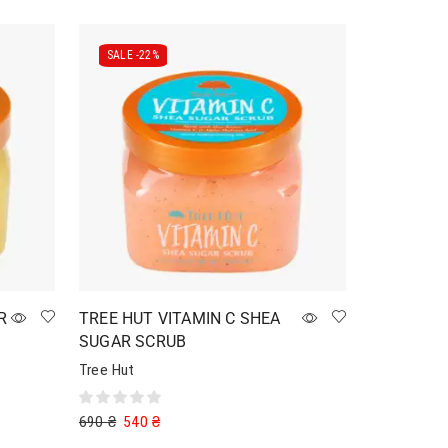
SALE -
22%
R
TREE HUT VITAMIN C SHEA
SUGAR SCRUB
Tree Hut
690
₴
540
₴