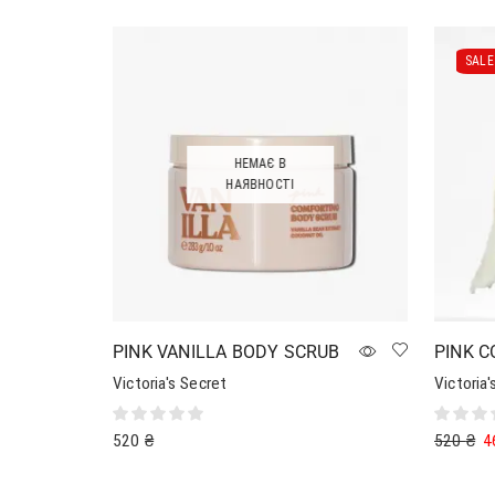
SALE 
НЕМАЄ В
НАЯВНОСТІ
PINK VANILLA BODY SCRUB
PINK 
Victoria's Secret
Victoria'
520
₴
520
₴
4
Читати далі
Додати 