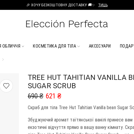
🎉 ХОЧУ БЕЗКОШТОВНУ ДОСТАВКУ 🚚✨
ТИЦЬ
Я ОБЛИЧЧЯ
КОСМЕТИКА ДЛЯ ТІЛА
АКСЕСУАРИ
ПОДАР
И
TREE HUT TAHITIAN VANILLA 
SUGAR SCRUB
690
₴
621
₴
Скраб для тіла Tree Hut Tahitian Vanilla bean Sugar S
Збуджуючий аромат таїтянської ванілі принесе вам
екзотичні відчуття прямо в вашу ванну кімнату. Скр