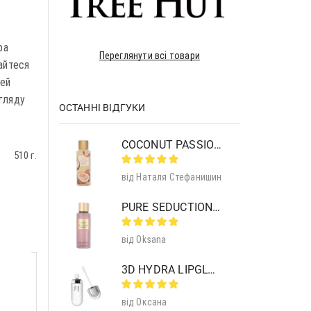
ра
Переглянути всі товари
айтеся
цей
огляду
ОСТАННІ ВІДГУКИ
COCONUT PASSION BRULEE BODY MIST
510 г.
від Наталя Стефанишин
з
PURE SEDUCTION MIST SHIMMER
від Oksana
3D HYDRA LIPGLOSS 01 CLEAR
від Оксана