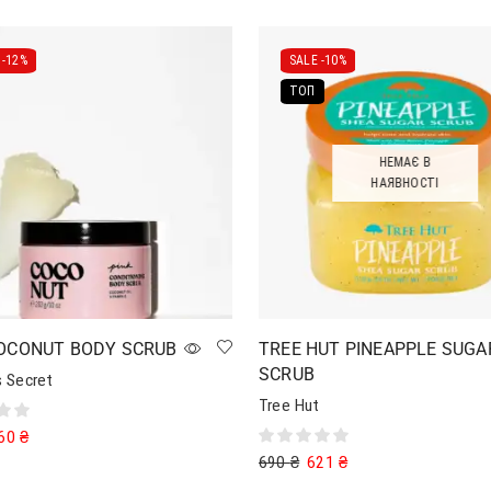
-
12%
SALE -
10%
ТОП
НЕМАЄ В
НАЯВНОСТІ
COCONUT BODY SCRUB
TREE HUT PINEAPPLE SUGA
SCRUB
s Secret
Tree Hut
60
₴
690
₴
621
₴
в кошик