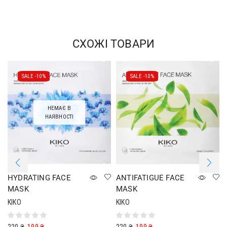
СХОЖІ ТОВАРИ
SALE -
10%
SALE -
10%
НЕМАЄ В
НАЯВНОСТІ
HYDRATING FACE
ANTIFATIGUE FACE
MASK
MASK
KIKO
KIKO
220
₴
199
₴
220
₴
199
₴