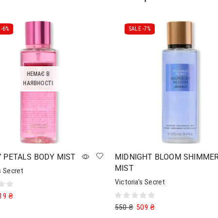
-
6%
SALE -
7%
НЕМАЄ В
НАЯВНОСТІ
 PETALS BODY MIST
MIDNIGHT BLOOM SHIMME
MIST
s Secret
Victoria's Secret
19
₴
550
₴
509
₴
далі