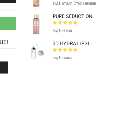
від Наталя Стефанишин
PURE SEDUCTION MIST SHIMMER
від Oksana
ШЕ!
3D HYDRA LIPGLOSS 01 CLEAR
від Оксана