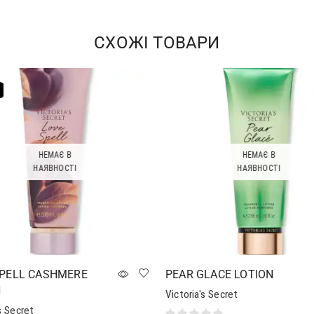
Додати в кошик
СХОЖІ ТОВАРИ
НЕМАЄ В
НЕМАЄ В
НАЯВНОСТІ
НАЯВНОСТІ
SPELL CASHMERE
PEAR GLACE LOTION
N
Victoria's Secret
s Secret