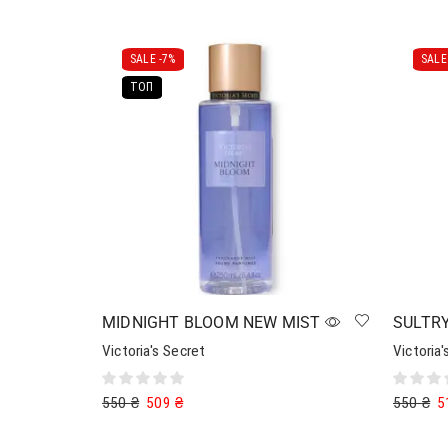
SALE -
7%
SALE 
ТОП
MIDNIGHT BLOOM NEW MIST
SULTRY
Victoria's Secret
Victoria'
550
₴
509
₴
550
₴
5
Додати в кошик
Читати 