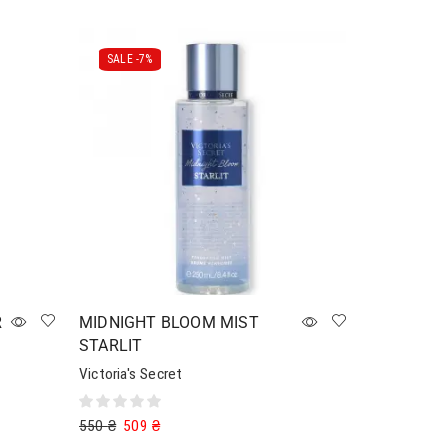
SALE -
7%
R
MIDNIGHT BLOOM MIST
STARLIT
Victoria's Secret
550
₴
509
₴