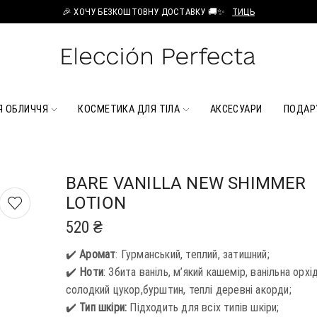
🎉 ХОЧУ БЕЗКОШТОВНУ ДОСТАВКУ 🚚✨
ТИЦЬ
Я ОБЛИЧЧЯ
КОСМЕТИКА ДЛЯ ТІЛА
АКСЕСУАРИ
ПОДАР
BARE VANILLA NEW SHIMMER
LOTION
520
₴
✔️
Аромат
: Гурманський, теплий, затишний;
✔️
Ноти
: Збита ваніль, м’який кашемір, ванільна орхі
солодкий цукор,бурштин, теплі деревні акорди;
✔️
Тип шкіри:
Підходить для всіх типів шкіри;