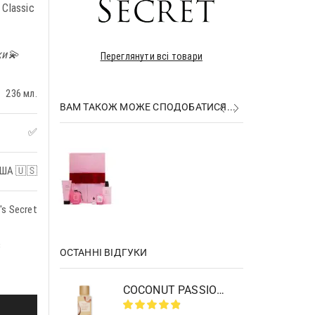
Classic
ки💫
Переглянути всі товари
236 мл.
ВАМ ТАКОЖ МОЖЕ СПОДОБАТИСЯ...
✅
₴
₴
ША 🇺🇸
's Secret
з
ОСТАННІ ВІДГУКИ
COCONUT PASSION BRULEE BODY MIST