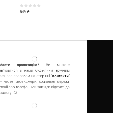
849
₴
Додати в кошик
Маєте пропозицію?
Ви можете
зв’язатися з нами будь-яким зручним
для вас способом на сторінці “
Контакти
”
— через месенджери, соціальні мережі,
email або телефон. Ми завжди відкриті до
діалогу! 😊