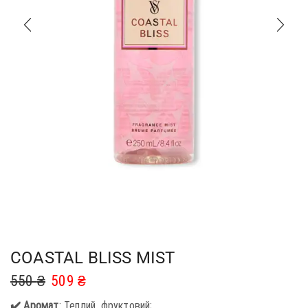
COASTAL BLISS MIST
550
₴
509
₴
✔️ Аромат
: Теплий, фруктовий;