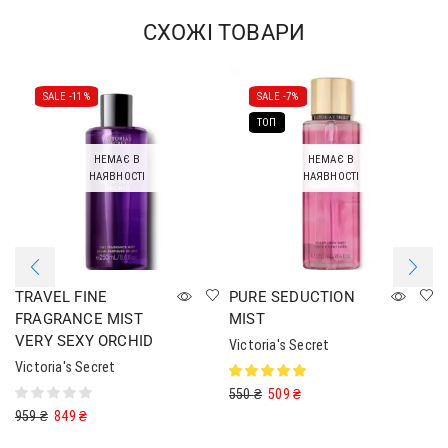
СХОЖІ ТОВАРИ
SALE -
11%
SALE -
7%
ТОП
НЕМАЄ В
НЕМАЄ В
НАЯВНОСТІ
НАЯВНОСТІ
TRAVEL FINE
PURE SEDUCTION
FRAGRANCE MIST
MIST
VERY SEXY ORCHID
Victoria's Secret
Victoria's Secret
550
₴
509
₴
959
₴
849
₴