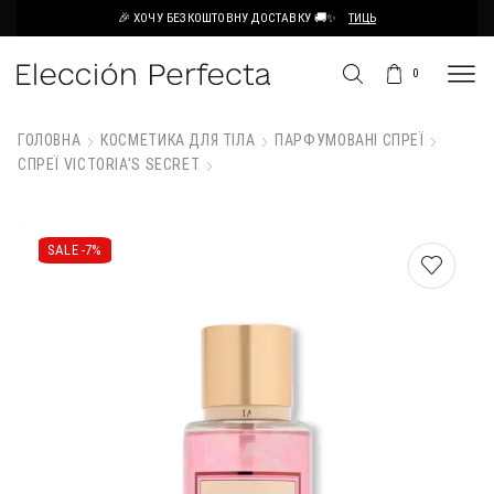
🎉 ХОЧУ БЕЗКОШТОВНУ ДОСТАВКУ 🚚✨
ТИЦЬ
0
ГОЛОВНА
КОСМЕТИКА ДЛЯ ТІЛА
ПАРФУМОВАНІ СПРЕЇ
СПРЕЇ VICTORIA'S SECRET
SALE -
7%