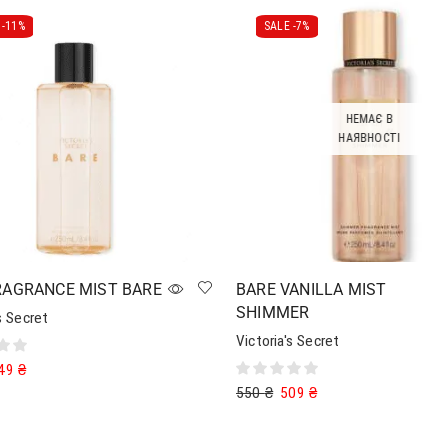
-
11%
SALE -
7%
НЕМАЄ В
НАЯВНОСТІ
RAGRANCE MIST BARE
BARE VANILLA MIST
SHIMMER
s Secret
Victoria's Secret
49
₴
550
₴
509
₴
в кошик
Читати далі