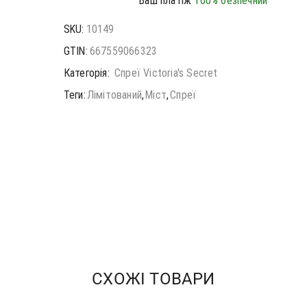
Ваш платіж
100% безпечний
SKU:
10149
GTIN:
667559066323
Категорія:
Спреї Victoria's Secret
Теги:
Лімітований
,
Міст
,
Спреї
СХОЖІ ТОВАРИ