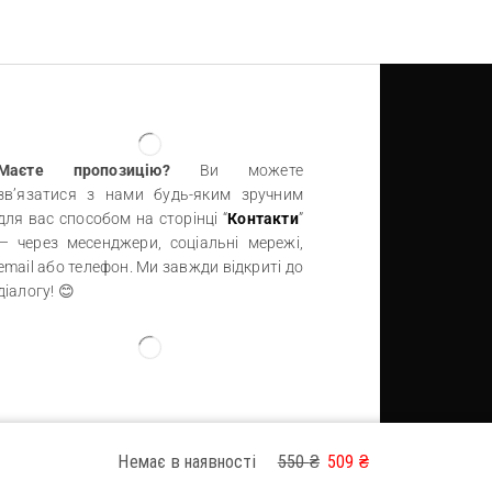
Маєте пропозицію?
Ви можете
зв’язатися з нами будь-яким зручним
для вас способом на сторінці “
Контакти
”
— через месенджери, соціальні мережі,
email або телефон. Ми завжди відкриті до
діалогу! 😊
Немає в наявності
550
₴
509
₴