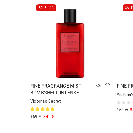
SALE -
11%
SALE 
FINE FRAGRANCE MIST
FINE F
BOMBSHELL INTENSE
Victoria'
Victoria's Secret
959
₴
8
959
₴
849
₴
Додати 
Додати в кошик