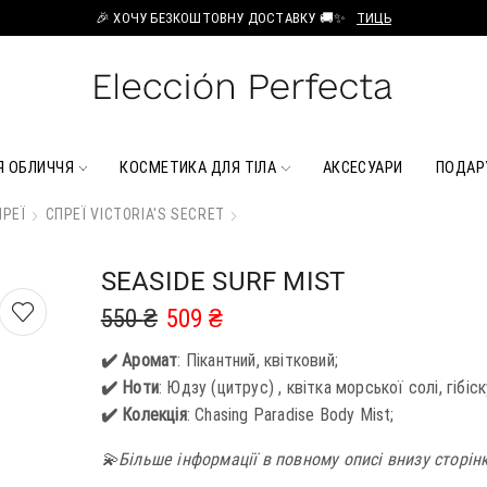
🎉 ХОЧУ БЕЗКОШТОВНУ ДОСТАВКУ 🚚✨
ТИЦЬ
Я ОБЛИЧЧЯ
КОСМЕТИКА ДЛЯ ТІЛА
АКСЕСУАРИ
ПОДАР
РЕЇ
СПРЕЇ VICTORIA'S SECRET
SEASIDE SURF MIST
550
₴
509
₴
✔️ Аромат
: Пікантний, квітковий;
✔️ Ноти
: Юдзу (цитрус) , квітка морської солі, гібіск
✔️ Колекція
: Chasing Paradise Body Mist;
💫Більше інформації в повному описі внизу сторін