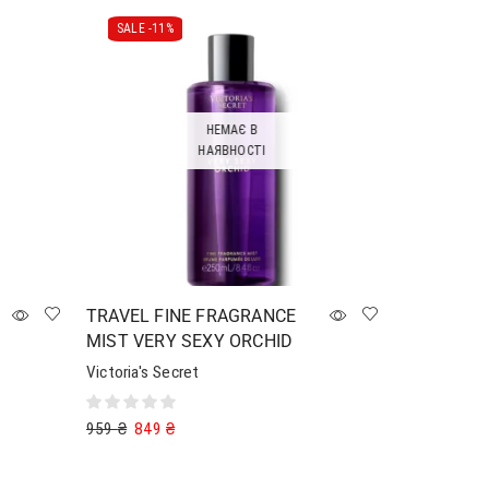
SALE -
11%
НЕМАЄ В
НАЯВНОСТІ
TRAVEL FINE FRAGRANCE
MIST VERY SEXY ORCHID
Victoria's Secret
959
₴
849
₴
Читати далі