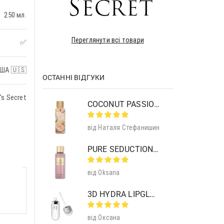
250 мл.
Переглянути всі товари
✅
ША 🇺🇸
ОСТАННІ ВІДГУКИ
's Secret
COCONUT PASSION BRULEE BODY MIST
з
від Наталя Стефанишин
PURE SEDUCTION MIST SHIMMER
від Oksana
3D HYDRA LIPGLOSS 01 CLEAR
від Оксана