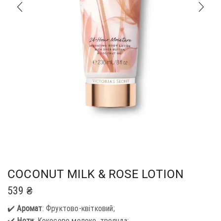
COCONUT MILK & ROSE LOTION
539
₴
✔️
Аромат
: Фруктово-квітковий;
✔️
Ноти
: Кокосове молоко, троянда;