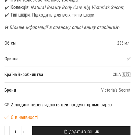
✔️
Колекція
:
Natural Beauty Body Care від Victoria’s Secret
;
✔️
Тип шкіри:
Підходить для всіх типів шкіри;
💫Більше інформації в повному описі внизу сторінки💫
Об'єм
236 мл.
Оригінал
✅
Країна Виробництва
США 🇺🇸
Бренд
Victoria's Secret
2 людини переглядають цей продукт прямо зараз
Є в наявності
ДОДАТИ В КОШИК