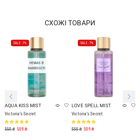
СХОЖІ ТОВАРИ
SALE -
7%
SALE -
7%
НЕМАЄ В
НАЯВНОСТІ
AQUA KISS MIST
LOVE SPELL MIST
Victoria's Secret
Victoria's Secret
550
₴
509
₴
550
₴
509
₴