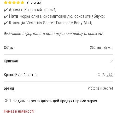
(
1
відгук)
✔️
Аромат
: Квітковий, теплий;
✔️
Ноти
: Чорна слива, оксамитовий ліс, соковите яблуко;
✔️
Колекція
: Victoria’s Secret Fragrance Body Mist;
💫
Більше інформації в повному описі внизу сторінки
💫
Об'єм
250 мл., 75 мл.
Оригінал
✅
Країна Виробництва
США 🇺🇸
Бренд
Victoria's Secret
1 людини переглядають цей продукт прямо зараз
Немає в наявності