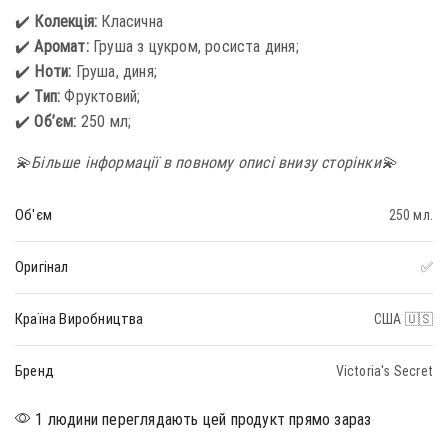
✔️
Колекція:
Класична
✔️
Аромат:
Груша з цукром, росиста диня;
✔️
Ноти:
Груша, диня;
✔️
Тип:
Фруктовий;
✔️
Об’єм:
250 мл;
💫Більше інформації в повному описі внизу сторінки💫
Об'єм
250 мл.
Оригінал
✅
Країна Виробництва
США 🇺🇸
Бренд
Victoria's Secret
1 людини переглядають цей продукт прямо зараз