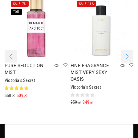
SALE -
7%
SALE -
11%
ТОП
НЕМАЄ В
НАЯВНОСТІ
PURE SEDUCTION
FINE FRAGRANCE
MIST
MIST VERY SEXY
OASIS
Victoria's Secret
Victoria's Secret
550
₴
509
₴
959
₴
849
₴