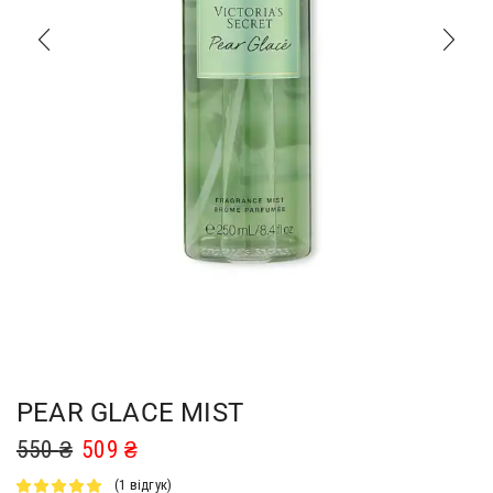
PEAR GLACE MIST
550
₴
509
₴
(
1
відгук)