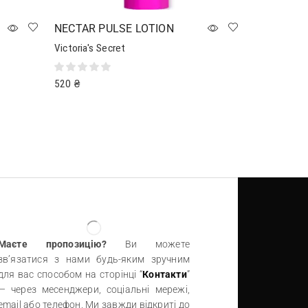
NECTAR PULSE LOTION
Victoria's Secret
520
₴
Читати далі
Маєте пропозицію?
Ви можете
зв’язатися з нами будь-яким зручним
для вас способом на сторінці “
Контакти
”
— через месенджери, соціальні мережі,
email або телефон. Ми завжди відкриті до