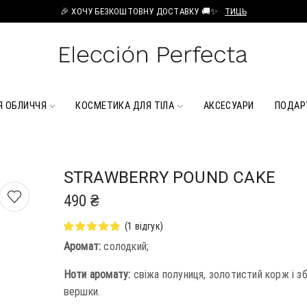
🎉 ХОЧУ БЕЗКОШТОВНУ ДОСТАВКУ 🚚✨
ТИЦЬ
Я ОБЛИЧЧЯ
КОСМЕТИКА ДЛЯ ТІЛА
АКСЕСУАРИ
ПОДАР
STRAWBERRY POUND CAKE
490
₴
(
1
відгук)
Аромат:
солодкий;
Ноти аромату:
свіжа полуниця, золотистий корж і зб
вершки.