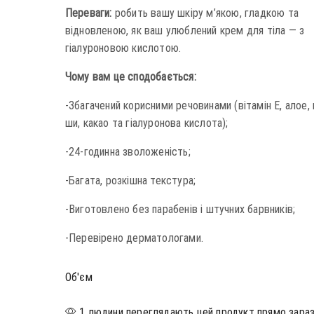
Переваги:
робить вашу шкіру м’якою, гладкою та
відновленою, як ваш улюблений крем для тіла — з
гіалуроновою кислотою.
Чому вам це сподобається:
-Збагачений корисними речовинами (вітамін Е, алое,
ши, какао та гіалуронова кислота);
-24-годинна зволоженість;
-Багата, розкішна текстура;
-Виготовлено без парабенів і штучних барвників;
-Перевірено дерматологами.
Об'єм
1 людини переглядають цей продукт прямо зара