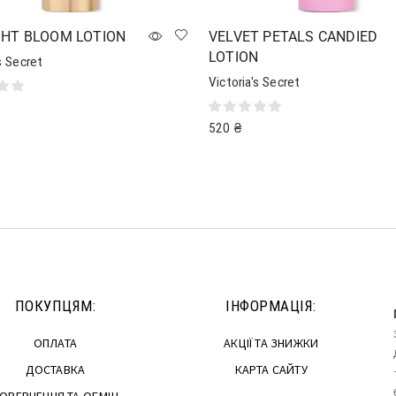
GHT BLOOM LOTION
VELVET PETALS CANDIED
LOTION
s Secret
Victoria's Secret
520
₴
далі
Додати в кошик
ПОКУПЦЯМ:
ІНФОРМАЦІЯ:
ОПЛАТА
АКЦІЇ ТА ЗНИЖКИ
ДОСТАВКА
КАРТА САЙТУ
ОВЕРНЕННЯ ТА ОБМІН