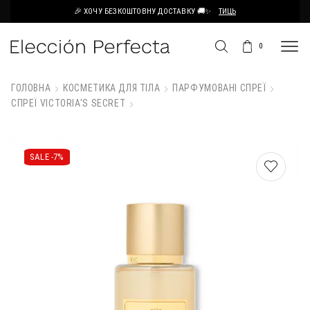
🎉 ХОЧУ БЕЗКОШТОВНУ ДОСТАВКУ 🚚✨
ТИЦЬ
0
ГОЛОВНА
КОСМЕТИКА ДЛЯ ТІЛА
ПАРФУМОВАНІ СПРЕЇ
СПРЕЇ VICTORIA'S SECRET
SALE -
7%