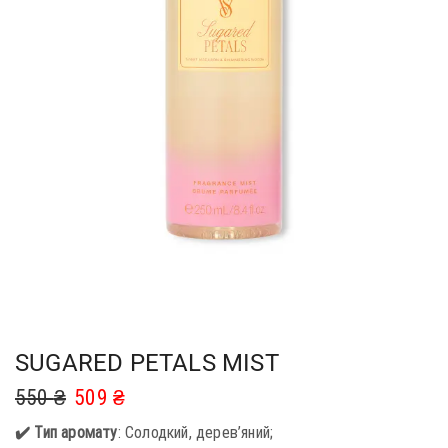
SUGARED PETALS MIST
550
₴
509
₴
✔️ Тип аромату
: Солодкий, дерев’яний;