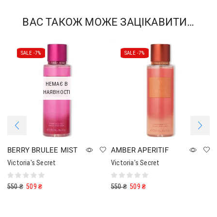
ВАС ТАКОЖ МОЖЕ ЗАЦІКАВИТИ…
SALE -
7%
SALE -
7%
НЕМАЄ В
НАЯВНОСТІ
BERRY BRULEE MIST
AMBER APERITIF
Victoria's Secret
Victoria's Secret
550
₴
509
₴
550
₴
509
₴