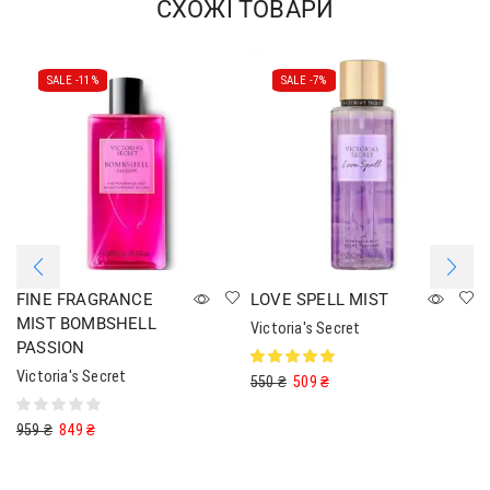
СХОЖІ ТОВАРИ
SALE -
11%
SALE -
7%
FINE FRAGRANCE
LOVE SPELL MIST
MIST BOMBSHELL
Victoria's Secret
PASSION
Victoria's Secret
550
₴
509
₴
959
₴
849
₴