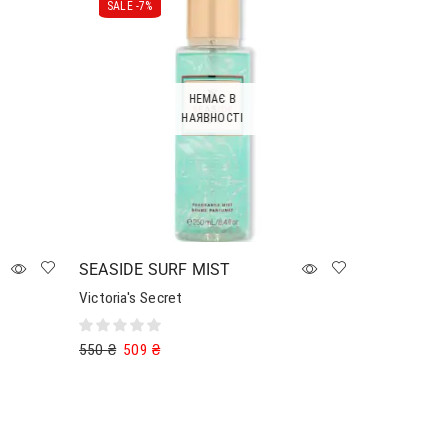
SALE -
7%
НЕМАЄ В
НАЯВНОСТІ
SEASIDE SURF MIST
Victoria's Secret
550
₴
509
₴
Читати далі