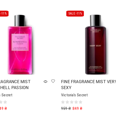
-
11%
SALE -
11%
RAGRANCE MIST
FINE FRAGRANCE MIST VER
HELL PASSION
SEXY
s Secret
Victoria's Secret
49
₴
959
₴
849
₴