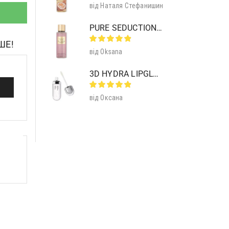
від Наталя Стефанишин
PURE SEDUCTION MIST SHIMMER
ШЕ!
від Oksana
3D HYDRA LIPGLOSS 01 CLEAR
від Оксана