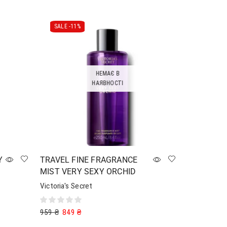
SALE -
11%
НЕМАЄ В
НАЯВНОСТІ
Y
TRAVEL FINE FRAGRANCE
MIST VERY SEXY ORCHID
Victoria's Secret
959
₴
849
₴