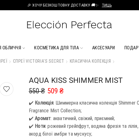
🎉 ХОЧУ БЕЗКОШТОВНУ ДОСТАВКУ 🚚✨
ТИЦЬ
Я ОБЛИЧЧЯ
КОСМЕТИКА ДЛЯ ТІЛА
АКСЕСУАРИ
ПОДАР
РЕЇ
СПРЕЇ VICTORIA'S SECRET
КЛАСИЧНА КОЛЕКЦІЯ
AQUA KISS SHIMMER MIST
550
₴
509
₴
✔️
Колекція
: Шиммерна класична колекція Shimmer C
Fragrance Mist Collection;
✔️
Аромат
: акватичний, свіжий, приємний;
✔️
Ноти
: рожевий грейпфрут, водяна фрезія та лілія,
акорд білої амбри та мускусу;