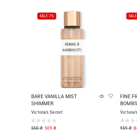
SALE -
7%
SALE 
НЕМАЄ В
НАЯВНОСТІ
BARE VANILLA MIST
FINE F
SHIMMER
BOMBS
Victoria's Secret
Victoria'
550
₴
509
₴
959
₴
8