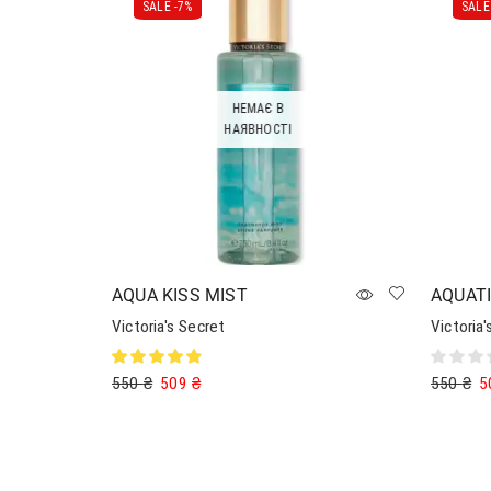
SALE -
7%
SALE 
НЕМАЄ В
НАЯВНОСТІ
AQUA KISS MIST
AQUATI
Victoria's Secret
Victoria'
550
₴
509
₴
550
₴
5
Читати далі
Додати 