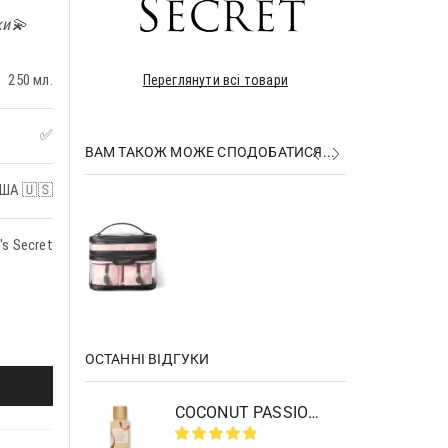
ки💫
250 мл.
Переглянути всі товари
✅
ВАМ ТАКОЖ МОЖЕ СПОДОБАТИСЯ...
ША 🇺🇸
₴
₴
's Secret
з
ОСТАННІ ВІДГУКИ
COCONUT PASSION BRULEE BODY MIST