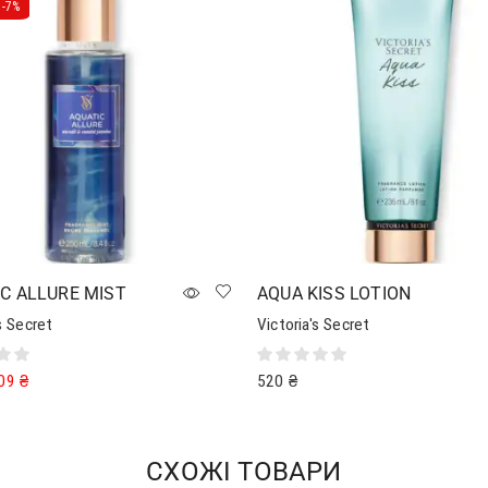
-
7%
C ALLURE MIST
AQUA KISS LOTION
s Secret
Victoria's Secret
09
₴
520
₴
в кошик
Додати в кошик
СХОЖІ ТОВАРИ