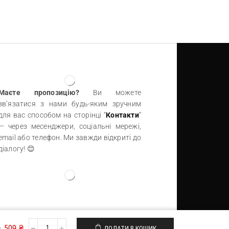
Читати далі
Маєте пропозицію?
Ви можете
зв’язатися з нами будь-яким зручним
для вас способом на сторінці “
Контакти
”
— через месенджери, соціальні мережі,
email або телефон. Ми завжди відкриті до
діалогу! 😊
₴
509
₴
ДОДАТИ В КОШИК