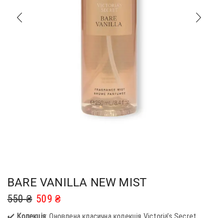
BARE VANILLA NEW MIST
550
₴
509
₴
✔️
Колекція
: Оновлена класична колекція Victoria’s Secret