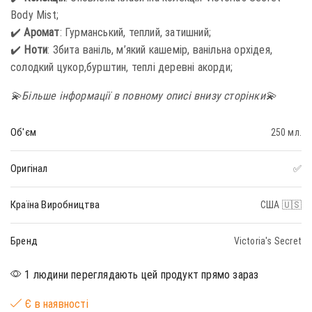
Body Mist;
✔️
Аромат
: Гурманський, теплий, затишний;
✔️
Ноти
: Збита ваніль, м’який кашемір, ванільна орхідея,
солодкий цукор,бурштин, теплі деревні акорди;
💫Більше інформації в повному описі внизу сторінки💫
Об'єм
250 мл.
Оригінал
✅
Країна Виробництва
США 🇺🇸
Бренд
Victoria's Secret
1 людини переглядають цей продукт прямо зараз
Є в наявності