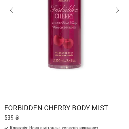
FORBIDDEN CHERRY BODY MIST
539
₴
✔️
Колекція
: Нова лімітована колекція вишневих