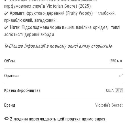
парфумованих спреїв Victoria’s Secret (2025);
✔️
Аромат
: фруктово-деревний (Fruity Woody) – глибокий,
приваблюючий, загадковий .
✔️
Ноти
: Підсолоджена чорна вишня, ванільна орхідея, теплі
золотисті деревні акорди.
💫Більше інформації в повному описі внизу сторінки💫
Об'єм
250 мл.
Оригінал
✅
Країна Виробництва
США 🇺🇸
Бренд
Victoria's Secret
2 людини переглядають цей продукт прямо зараз