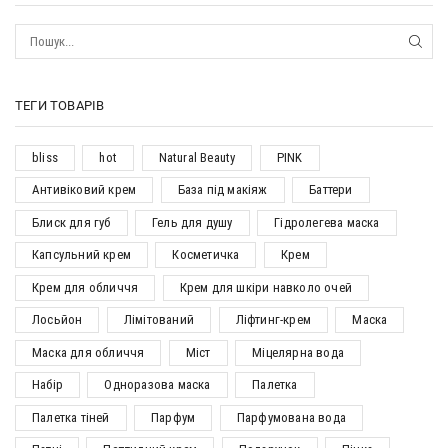
ТЕГИ ТОВАРІВ
bliss
hot
Natural Beauty
PINK
Антивіковий крем
База під макіяж
Баттери
Блиск для губ
Гель для душу
Гідролегева маска
Капсульний крем
Косметичка
Крем
Крем для обличчя
Крем для шкіри навколо очей
Лосьйон
Лімітований
Ліфтинг-крем
Маска
Маска для обличчя
Міст
Міцелярна вода
Набір
Одноразова маска
Палетка
Палетка тіней
Парфум
Парфумована вода