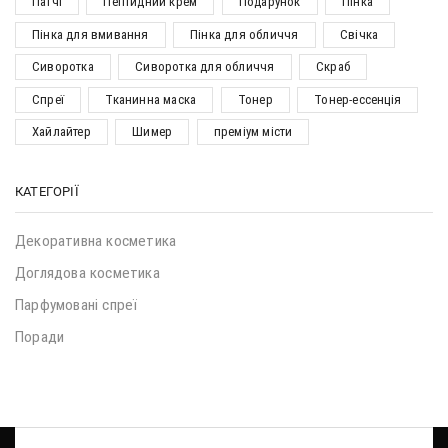
Патчі
Пептидний крем
Подарунок
Пінка
Пінка для вмивання
Пінка для обличчя
Свічка
Сиворотка
Сиворотка для обличчя
Скраб
Спреї
Тканинна маска
Тонер
Тонер-ессенція
Хайлайтер
Шимер
преміум місти
КАТЕГОРІЇ
Декоративна косметика
Доглядова косметика
Парфумовані спреї
Поради