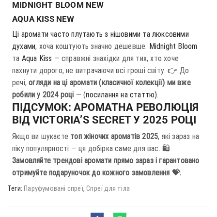
MIDNIGHT BLOOM NEW
AQUA KISS NEW
Ці аромати часто плутають з нішовими та люксовими
духами
, хоча коштують значно дешевше.
Midnight Bloom
та
Aqua Kiss
— справжні знахідки для тих, хто хоче
пахнути дорого, не витрачаючи всі гроші світу. 👉 До
речі,
огляди на ці аромати (класичної колекції) ми вже
робили у 2024 році
— (
посилання на статтю)
.
ПІДСУМОК: АРОМАТНА РЕВОЛЮЦІЯ
ВІД VICTORIA’S SECRET У 2025 РОЦІ
Якщо ви шукаєте
топ жіночих ароматів 2025
, які зараз на
піку популярності — ця добірка саме для вас. 🛍️
Замовляйте трендові аромати прямо зараз і гарантовано
отримуйте подаруночок до кожного замовлення 💝.
Теги:
Паруфумовані спреї
,
Спреї для тіла