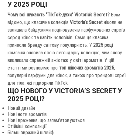
У 2025 РОЦІ
Чому всі шукають “TikTok-духи” Victoria’s Secret?
Всім
відомо, що класична колекція
Victoria’s Secret
ніколи не
залишала байдужими поціновувачів парфумованих спреїв
серед жінок та навіть чоловіків. Саме ця класика
принесла бренду світову популярність. У
2025 році
компанія оновила свою легендарну колекцію, чим знову
викликала справжній ажіотаж у світі ароматів. У цій
статті ми розповімо про
топ жіночих ароматів 2025
,
популярні парфуми для жінок, а також про трендові спреї
для тіла, які підкорили TikTok.
ЩО НОВОГО У VICTORIA’S SECRET У
2025 РОЦІ?
Новий дизайн
Нові ноти ароматів
Нові враження, що запам’ятовуються
Стійкіші композиції
Більш виразний шлейф