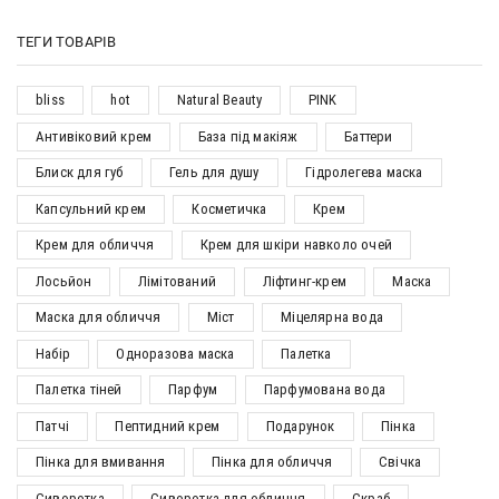
ТЕГИ ТОВАРІВ
bliss
hot
Natural Beauty
PINK
Антивіковий крем
База під макіяж
Баттери
Блиск для губ
Гель для душу
Гідролегева маска
Капсульний крем
Косметичка
Крем
Крем для обличчя
Крем для шкіри навколо очей
Лосьйон
Лімітований
Ліфтинг-крем
Маска
Маска для обличчя
Міст
Міцелярна вода
Набір
Одноразова маска
Палетка
Палетка тіней
Парфум
Парфумована вода
Патчі
Пептидний крем
Подарунок
Пінка
Пінка для вмивання
Пінка для обличчя
Свічка
Сиворотка
Сиворотка для обличчя
Скраб