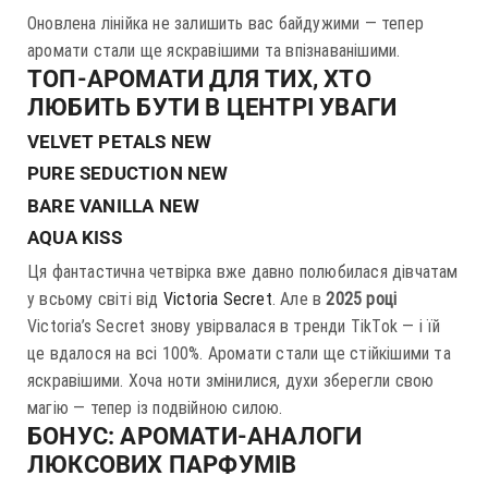
Оновлена лінійка не залишить вас байдужими — тепер
аромати стали ще яскравішими та впізнаванішими.
ТОП-АРОМАТИ ДЛЯ ТИХ, ХТО
ЛЮБИТЬ БУТИ В ЦЕНТРІ УВАГИ
VELVET PETALS NEW
PURE SEDUCTION NEW
BARE VANILLA NEW
AQUA KISS
Ця фантастична четвірка вже давно полюбилася дівчатам
у всьому світі від
Victoria Secret
. Але в
2025 році
Victoria’s Secret знову увірвалася в тренди TikTok — і їй
це вдалося на всі 100%. Аромати стали ще стійкішими та
яскравішими. Хоча ноти змінилися, духи зберегли свою
магію — тепер із подвійною силою.
БОНУС: АРОМАТИ-АНАЛОГИ
ЛЮКСОВИХ ПАРФУМІВ