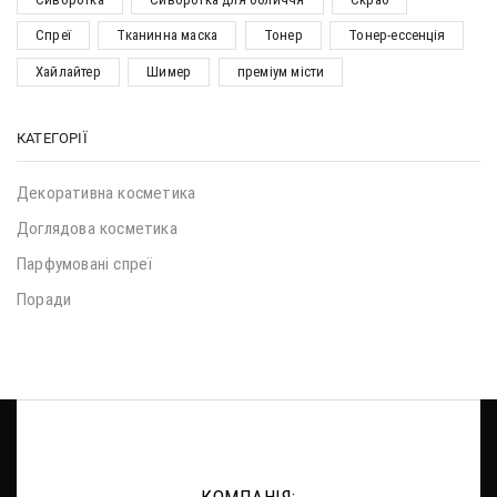
Спреї
Тканинна маска
Тонер
Тонер-ессенція
Хайлайтер
Шимер
преміум місти
КАТЕГОРІЇ
Декоративна косметика
Доглядова косметика
Парфумовані спреї
Поради
КОМПАНІЯ: