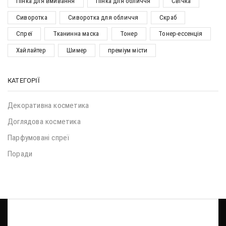
Пінка для вмивання
Пінка для обличчя
Свічка
Сиворотка
Сиворотка для обличчя
Скраб
Спреї
Тканинна маска
Тонер
Тонер-ессенція
Хайлайтер
Шимер
преміум місти
КАТЕГОРІЇ
Декоративна косметика
Доглядова косметика
Парфумовані спреї
Поради