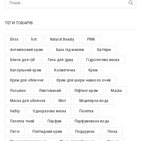
ТЕГИ ТОВАРІВ
bliss
hot
Natural Beauty
PINK
Антивіковий крем
База під макіяж
Баттери
Блиск для губ
Гель для душу
Гідролегева маска
Капсульний крем
Косметичка
Крем
Крем для обличчя
Крем для шкіри навколо очей
Лосьйон
Лімітований
Ліфтинг-крем
Маска
Маска для обличчя
Міст
Міцелярна вода
Набір
Одноразова маска
Палетка
Палетка тіней
Парфум
Парфумована вода
Патчі
Пептидний крем
Подарунок
Пінка